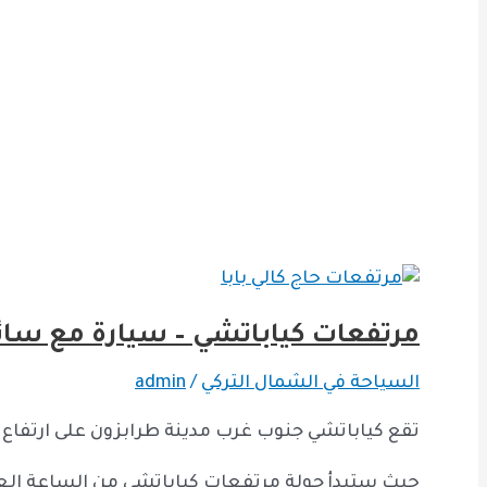
مرتفعات كياباتشي – سيارة مع سا
السياحة في الشمال التركي
/
admin
تقع كياباتشي جنوب غرب مدينة طرابزون على ارتفاع 1850 م عن سطح البحر وتبعد 45 كم عن طرابزون
حيث ستبدأ جولة مرتفعات كياباتشي من الساعة العاشرة 10:00 صباحاً و حتى الساعة الثامنة 