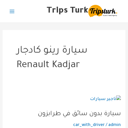
خطي
Main
Trips Turk
لى
Menu
لمحتوى
سيارة رينو كادجار
Renault Kadjar
سيارة
بدون
سيارة بدون سائق في طرابزون
سائق
في
car_with_driver
/
admin