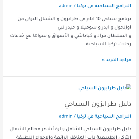
طرابزون
البرامج السياحية في تركيا
/
admin
10
أيام
برنامج سياحي 10 ايام في طرابزون و الشمال التركي من
9
اوزنجول و ايدر و سوميلا و حيدر نبي
ليالي
و السلطان مراد و كياباشي و الأسواق و سواها مع خدمات
رحلات تركيا السياحية
قراءة المزيد »
دليل
طرابزون
دليل طرابزون السياحي
السياحي
البرامج السياحية في تركيا
/
admin
دليل طرابزون السياحي الشامل زيارة أشهر معالم الشمال
التركي الطبيعية ذات المناظر الرائعة والاجواء اللطيفة