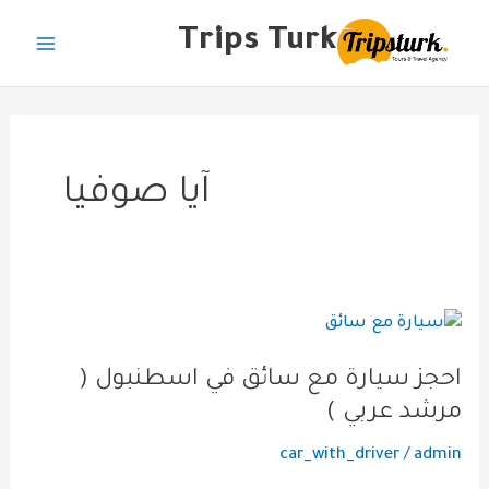
خطي
Main
Trips Turk
لى
Menu
لمحتوى
آيا صوفيا
احجز
سيارة
احجز سيارة مع سائق في اسطنبول (
مع
مرشد عربي )
سائق
في
car_with_driver
/
admin
اسطنبول