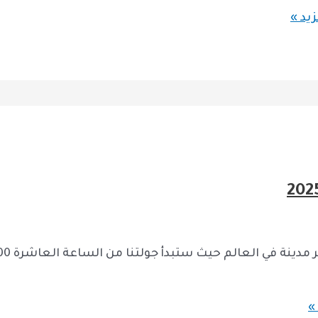
يد »
»