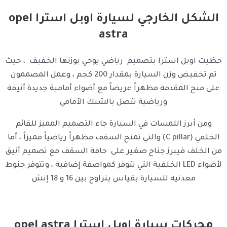
الشكل الخارجي لسيارة اوبل استرا opel
astra
حظيت اوبل استرا بتصميم رياضي يوحي بوزنها الخفيف ، حيث
تم تخفيض وزن السيارة بمقدار 200 كجم ، وعمل المصممون
على منح المقدمة مظهراً عريضاً مع أضواء أمامية جديدة أنيقة
ورياضية تتصل بالشبك الأمامي
ومن أبرز اللمسات في السيارة جاء التصميم المميز للقائم
الخلفي (C pillar) والتي تمنح السقف مظهراً رياضياً مميزاً ، أما
من الخلف فيبرز جناح صغير على حافة السقف مع تصميم أنيق
لأضواء LED الخلفية التي تتوفر كمواصفة إضافية ، وتتوفر جنوط
معدنية للسيارة بقياس يتراوح بين 16 و 18 إنش
محركات سيارة اوبل استرا opel astra