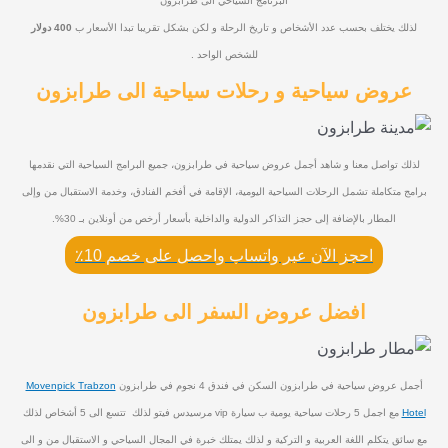
البرنامج السياحي الى طرابزون
لذلك يختلف بحسب عدد الأشخاص و تاريخ الرحلة و لكن بشكل تقريبا تبدا الأسعار ب
400 دولار
للشخص الواحد .
عروض سياحية و رحلات سياحية الى طرابزون
لذلك تواصل معنا و شاهد أجمل عروض سياحية في طرابزون، جميع البرامج السياحية التي نقدمها
برامج متكاملة تشمل الرحلات السياحية اليومية، الإقامة في أفخم الفنادق، وخدمة الاستقبال من وإلى
المطار بالإضافة إلى حجز التذاكر الدولية والداخلية بأسعار أرخص من أونلاين بـ 30%.
احجز الآن عبر واتساب واحصل على خصم 10٪
افضل عروض السفر الى طرابزون
أجمل عروض سياحية في طرابزون السكن في فندق 4 نجوم في طرابزون
Movenpick Trabzon
Hotel
مع اجمل 5 رحلات سياحية يومية ب سيارة vip مرسيدس فيتو لذلك تتسع الى 5 أشخاص لذلك
مع سائق يتكلم اللغة العربية و التركية و لذلك يمتلك خبرة في المجال السياحي و الاستقبال من و الى