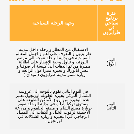
فترة
برنامج
سياحي
وجهة الرحلة السياحية
في
طرابزون
الاستقبال من المطار و رحلة داخل مدينة
طرابزون و التعرف على أهم و اجمل المعالم
السياحية في بداية الرحلة نتوجه الى مرتفع
اليوم
البوزتبه و تناول وجبة الإفطار على اطلالة
الأول
مميزة من ثم الذهاب الى كنيسة ايا صوفيا و
قصر اتاتورك و بحيرة سيرا غول الرائعة و
زيارة سنتر مدينة طرابزون ( ميدان ) .
في اليوم الثاني نقوم بالتوجه الى عروسة
الشمال التركي بحيرة الطويلة اوزنجول تعتبر
هذه البحيرة من أروع الأماكن الطبيعة على
اليوم
مستوى تركيا ,لذلك في بداية الرحلة نقوم
الثاني
بزيارة مصنع الشاي و مصنع الحلقوم و مزرعة
الأحصنة لركوب الخيل و الذهاب الى المطل
الزجاجي في البحيرة و زيارة الشلالات في
اوزنجول .