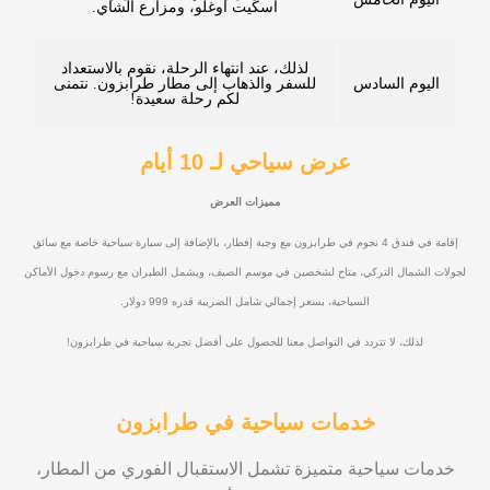
اسكيت أوغلو، ومزارع الشاي.
لذلك، عند انتهاء الرحلة، نقوم بالاستعداد
اليوم السادس
للسفر والذهاب إلى مطار طرابزون. نتمنى
لكم رحلة سعيدة!
عرض سياحي لـ 10 أيام
مميزات العرض
إقامة في فندق 4 نجوم في طرابزون مع وجبة إفطار، بالإضافة إلى سيارة سياحية خاصة مع سائق
لجولات الشمال التركي، متاح لشخصين في موسم الصيف، ويشمل الطيران مع رسوم دخول الأماكن
السياحية، بسعر إجمالي شامل الضريبة قدره 999 دولار.
لذلك، لا تتردد في التواصل معنا للحصول على أفضل تجربة سياحية في طرابزون!
خدمات سياحية في طرابزون
خدمات سياحية متميزة تشمل الاستقبال الفوري من المطار،