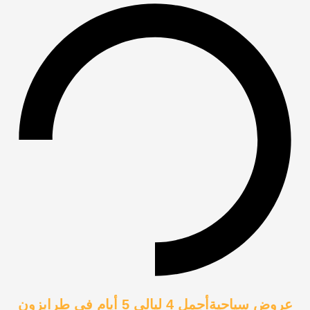
عروض سياحيةأجمل 4 ليالي 5 أيام في طرابزون