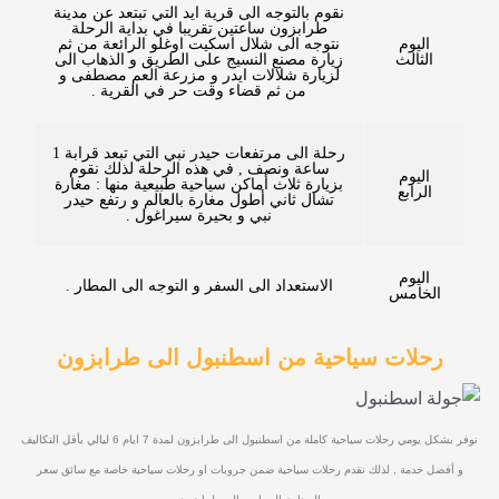
نقوم بالتوجه الى قرية ايد التي تبتعد عن مدينة
طرابزون ساعتين تقريبا في بداية الرحلة
اليوم
نتوجه الى شلال اسكيت اوغلو الرائعة من ثم
الثالث
زيارة مصنع النسيج على الطريق و الذهاب الى
لزيارة شلالات ايدر و مزرعة العم مصطفى و
من ثم قضاء وقت حر في القرية .
رحلة الى مرتفعات حيدر نبي التي تبعد قرابة 1
ساعة ونصف , في هذه الرحلة لذلك نقوم
اليوم
بزيارة ثلاث أماكن سياحية طبيعية منها : مغارة
الرابع
تشال ثاني أطول مغارة بالعالم و رتفع حيدر
نبي و بحيرة سيراغول .
اليوم
الاستعداد الى السفر و التوجه الى المطار .
الخامس
رحلات سياحية من اسطنبول الى طرابزون
نوفر بشكل يومي رحلات سياحية كاملة من اسطنبول الى طرابزون لمدة 7 ايام 6 ليالي بأقل التكاليف
و أفضل خدمة , لذلك نقدم رحلات سياحية ضمن جروبات او رحلات سياحية خاصة مع سائق سعر