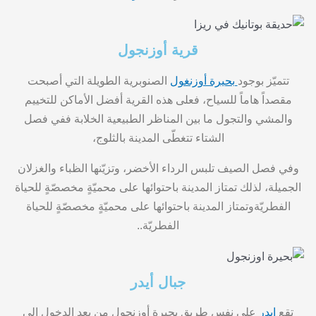
قرية أوزنجول
تتميّز بوجود
بحيرة أوزنغول
الصنوبرية الطويلة التي أصبحت
مقصداً هاماً للسياح، فعلى هذه القرية أفضل الأماكن للتخييم
والمشي والتجول ما بين المناظر الطبيعية الخلابة ففي فصل
الشتاء تتغطّى المدينة بالثلوج،
وفي فصل الصيف تلبس الرداء الأخضر، وتزيّنها الظباء والغزلان
الجميلة،
لذلك
تمتاز المدينة باحتوائها على محميّةٍ مخصصّةٍ للحياة
الفطريّةوتمتاز المدينة باحتوائها على محميّةٍ مخصصّةٍ للحياة
الفطريّة..
جبال أيدر
تقع
ايدر
على نفس طريق بحيرة أوزنجول من بعد الدخول الى