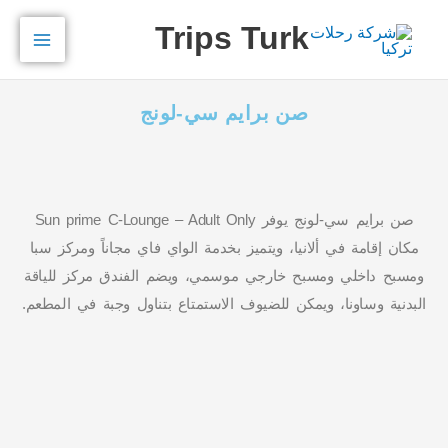
خطي
Main
Trips Turk
لى
Menu
لمحتوى
صن برايم سي-لونج
صن برايم سي-لونج يوفر Sun prime C-Lounge – Adult Only
مكان إقامة في ألانيا، ويتميز بخدمة الواي فاي مجاناً ومركز سبا
ومسبح داخلي ومسبح خارجي موسمي، ويضم الفندق مركز للياقة
البدنية وساونا، ويمكن للضيوف الاستمتاع بتناول وجبة في المطعم.