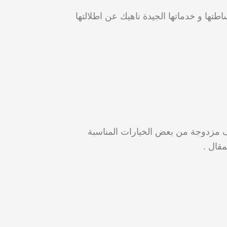
احية من فنادق و اوتيلات من 4 نجوم فما دون تتميز ببساطتها و خدماتها الجيدة ناهيك عن اطلالتها
رف مزدوجة من بعض الخيارات المناسبة
مقال .