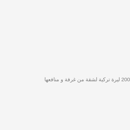
تتفاوت الأسعار حسب الموسم السياحي و حجم الشقة و الاطلالة التي توفرها بالاضافة الى الموقع تتراوح ما بين 200 ليرة تركية لشقة من غرفة و منافعها